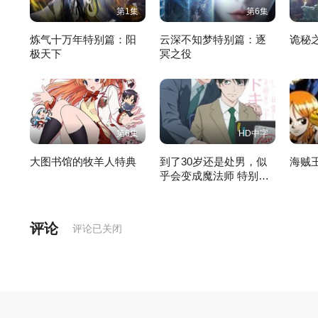
第1集
第6集
炼气十万年特别篇：阳
云深不知梦特别篇：逐
诡秘
极天下
冥之役
第6集
HD中字
大图书馆的牧羊人特典
到了30岁还是处男，似
海贼
乎会变成魔法师 特别编
集版
评论
评论已关闭