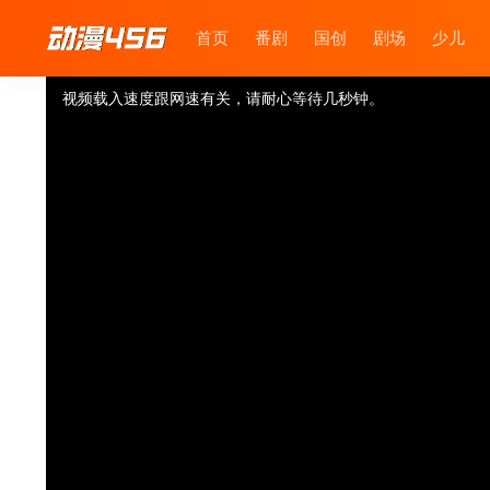
首页
番剧
国创
剧场
少儿
视频载入速度跟网速有关，请耐心等待几秒钟。
提醒：
不要轻易相信视频中的广告，谨防上当受骗!
如果无法播放请重新刷新页面，或者切换线路。