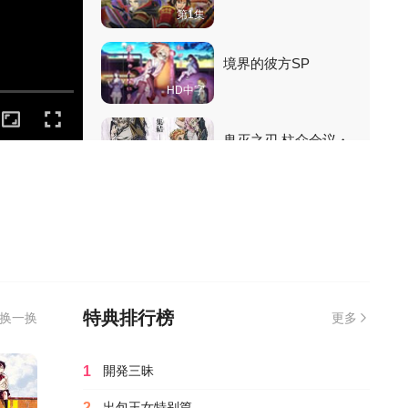
第1集
境界的彼方SP
HD中字
鬼灭之刃 柱众会议・
蝶屋敷篇
HD高清
魔进战队煌辉者外传
约顿娜
第1集
钢之炼金术师15周年
特别篇
特典排行榜
换一换
更多
第1集
无限滑板 特别篇
1
開発三昧
HD高清
2
出包王女特别篇