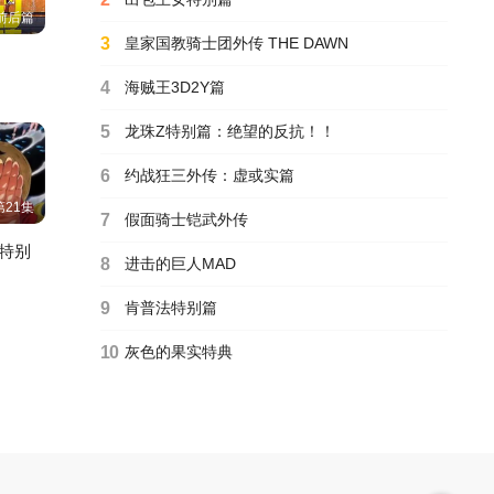
前后篇
3
皇家国教骑士团外传 THE DAWN
大室家亲爱的姐妹们
HD中字
4
海贼王3D2Y篇
5
龙珠Z特别篇：绝望的反抗！！
进击的巨人外传：无
悔的选择
上下篇
6
约战狂三外传：虚或实篇
第21集
7
假面骑士铠武外传
初音2018魔法未来
特别
高清DVD
8
进击的巨人MAD
9
肯普法特别篇
鲁邦三世2019年特别
篇
10
灰色的果实特典
HD高清
哆啦A梦40周年特别
篇
HD高清