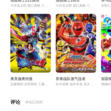
假面骑士ZZZ国语
假面骑士Zeztz
头号
今井龙太郎 堀口真帆 三岛健太 小贯莉奈 八木美树 川
今井龙太郎 堀口真帆 三岛健太 小贯莉奈 八木美树 川
更新至28集
更新至49集
奥美迦奥特曼
兽拳战队激气连者
假面
近藤颂利 吉田晴登 工藤绫乃
铃木裕树 福井未菜 高木万平
视频
评论
评论已关闭