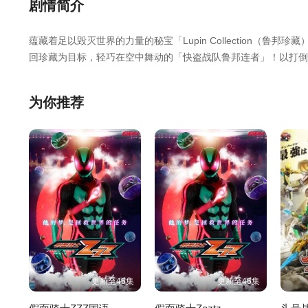
第25集
第26集
第27集
剧情简介
蕴藏着足以毁灭世界的力量的秘宝「Lupin Collection（
第31集
第32集
第33集
回珍藏为目标，轻巧在空中舞动的「快盗战队鲁邦连者」！以打倒
初2支战队同时登场！！前所未有冲击的战斗，现正揭开序幕！
为你推荐
更新至46集
更新至46集