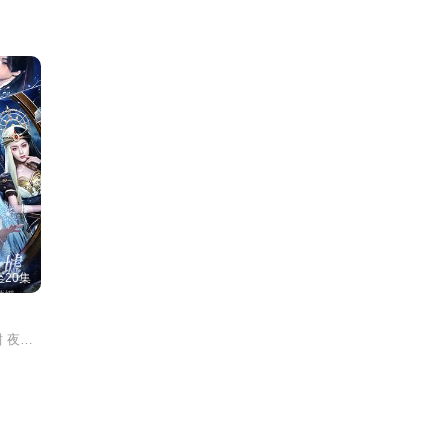
20集
郑繁星 吴翎薇 罗予甜 夜逸 苏尔 宋佳音 欧靖枭