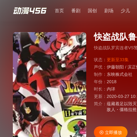
首页
番剧
国创
剧场
少儿
快盗战队鲁
快盗战队罗宾连者VS
状态：
更新至33集
声优：
伊藤朝阳
/
滨正
制作：
东映株式会社
年份：
2018
时长：
内详
更新：
2020-03-27 10
简介：
蕴藏着足以毁灭世
敌人・僵格拉抢
队鲁邦连者」！
史上初2支战队
立即播放