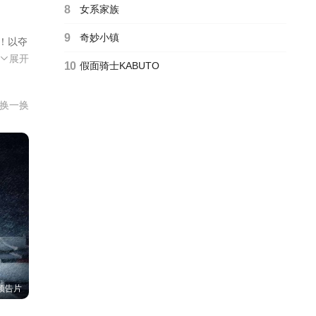
8
女系家族
9
奇妙小镇
来！以夺
史上
展开
10
假面骑士KABUTO
换一换
预告片