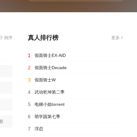
真人排行榜
倒序
更多
1
假面骑士EX-AID
2
假面骑士Decade
3
假面骑士W
4
武动乾坤第二季
5
电梯小姐torrent
6
萌学园第七季
部
7
浮恋