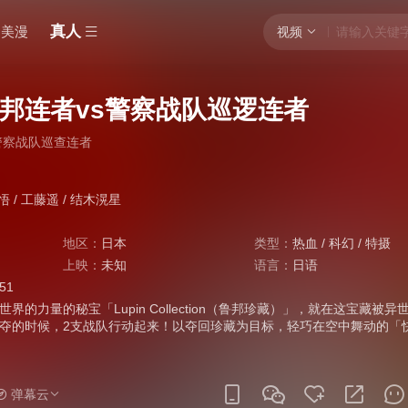
真人
美漫
视频
邦连者vs警察战队巡逻连者
警察战队巡查连者
悟
/
工藤遥
/
结木滉星
地区：
日本
类型：
热血
/
科幻
/
特摄
上映：
未知
语言：
日语
:51
界的力量的秘宝「Lupin Collection（鲁邦珍藏）」，就在这宝藏被异
夺的时候，2支战队行动起来！以夺回珍藏为目标，轻巧在空中舞动的「
以打倒僵格拉为心愿，奔走在正义之道的「警察战队巡逻连者」！超级战
同时登场！！前所未有冲击的战斗，现正揭开序幕！
弹幕云