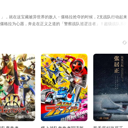
第28集
第29集
第30集
鲁邦珍藏）」，就在这宝藏被异世界的敌人・僵格拉抢夺的时候，2支战队行动起
僵格拉为心愿，奔走在正义之道的「警察战队巡逻连者」！超级战队系列
更新至49集
更新至44集