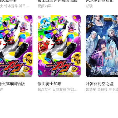
战队豪兽者
爆上战队奔奔者国语版
风禾尽起张居正
冬野心央 铃木秀修 神田圣司 松本仁 今森茉耶
视频内详
胡歌
更新至50集
更新至50集
更新至
骑士加布国语版
假面骑士加布
叶罗丽时空之墟
内详
知念英和 日野友辅 宫部望美 塚本高史 千岁真知