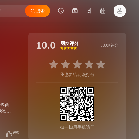
搜索
10.0
网友评分
830次评分
很差
较差
还行
推荐
力荐
我也要给动漫打分
世界的
快盗战
队系列
扫一扫用手机访问
960