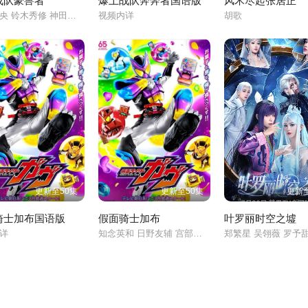
战队豪兽者
爆上战队奔奔者国语版
风禾尽起张居正
冬野心央 铃木秀修 神田圣司 松本仁 今森茉耶
视频内详
胡歌
更新至50集
更新至50集
更新至
骑士加布国语版
假面骑士加布
叶罗丽时空之墟
内详
知念英和 日野友辅 宫部望美 塚本高史 千岁真知