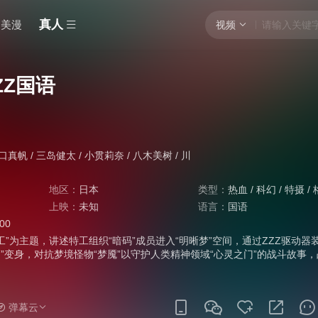
真人
美漫
视频
ZZ国语
口真帆
/
三岛健太
/
小贯莉奈
/
八木美树
/
川
地区：
日本
类型：
热血
/
科幻
/
特摄
/
上映：
未知
语言：
国语
:00
工”为主题，讲述特工组织“暗码”成员进入“明晰梦”空间，通过ZZZ驱动器
em”变身，对抗梦境怪物“梦魇”以守护人类精神领域“心灵之门”的战斗故事
实世界。剧中主角的黑色躯干造型及胸前佩戴的腰带设计打破系列传统设
NS》由泽野弘之作曲、NAQT VANE演唱。古川雄辉在剧中饰演二骑兼反派
在梦中摇身一变成为“无敌的特工”， 守护人类，对抗侵害现实世界的噩梦
弹幕云
新时代的假面骑士，觉醒了。 他的名字是——假面骑士ZZZ。 来吧，任务开