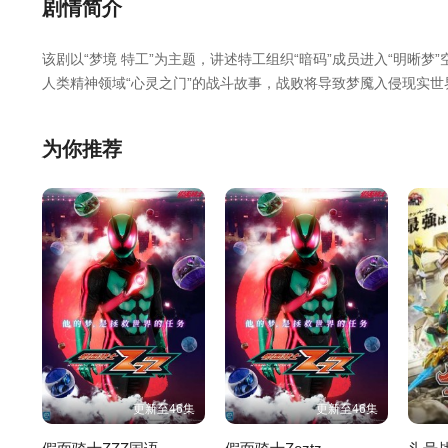
第25集
第26集
第27集
剧情简介
该剧以“梦境 特工”为主题，讲述特工组织“暗码”成员进入“明晰梦”
第31集
第32集
第33集
人类精神领域“心灵之门”的战斗故事，战败将导致梦魇入侵现实
《VISIONS》由泽野弘之作曲、NAQT VANE演唱。古川雄
第37集
第38集
第39集
护人类，对抗侵害现实世界的噩梦怪人“梦魇”！ 新时代的假面骑士
为你推荐
第43集
第44集
第45集
更新至46集
更新至46集