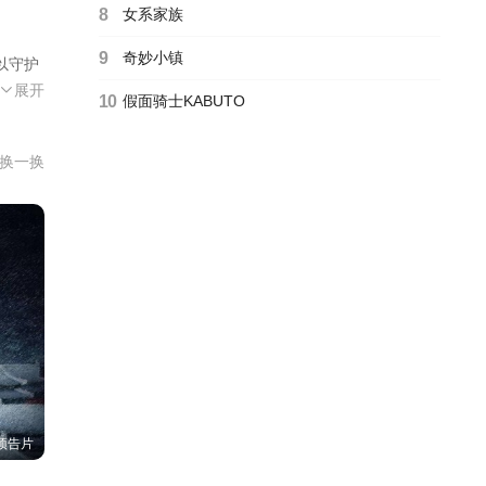
8
女系家族
9
奇妙小镇
以守护
片头曲
展开
10
假面骑士KABUTO
， 守
换一换
预告片