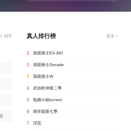
真人排行榜
倒序
更多
1
假面骑士EX-AID
2
假面骑士Decade
3
假面骑士W
4
武动乾坤第二季
5
电梯小姐torrent
6
萌学园第七季
部
7
浮恋