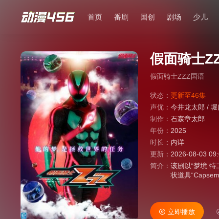
首页
番剧
国创
剧场
少儿
假面骑士Z
假面骑士ZZZ国语
状态：
更新至46集
声优：
今井龙太郎
/
堀
制作：
石森章太郎
年份：
2025
时长：
内详
更新：
2026-08-03 09
简介：
该剧以“梦境 特
状道具“Caps
导致梦魇入侵现
头曲《VISIO
克斯。普通青年
立即播放
人“梦魇”！ 