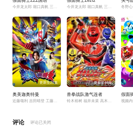
假面骑士ZZZ国语
假面骑士Zeztz
头号
今井龙太郎 堀口真帆 三岛健太 小贯莉奈 八木美树 川
今井龙太郎 堀口真帆 三岛健太 小贯莉奈 八木美树 川
更新至28集
更新至49集
奥美迦奥特曼
兽拳战队激气连者
假面
近藤颂利 吉田晴登 工藤绫乃
铃木裕树 福井未菜 高木万平
视频
评论
评论已关闭