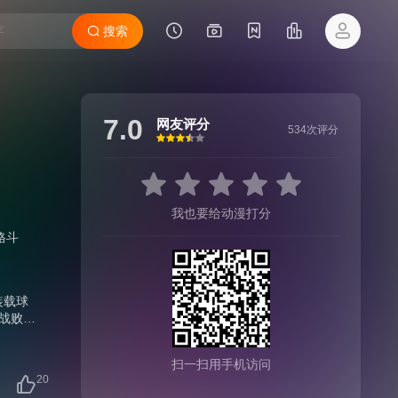
搜索
7.0
网友评分
534次评分
很差
较差
还行
推荐
力荐
我也要给动漫打分
格斗
装载球
，战败将
定，片
角色诺
扫一扫用手机访问
怪
20
始！