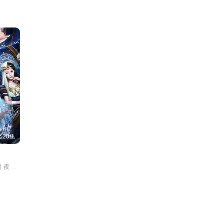
20集
郑繁星 吴翎薇 罗予甜 夜逸 苏尔 宋佳音 欧靖枭