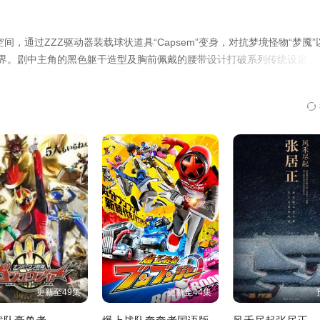
第28集
第29集
第30集
空间，通过ZZZ驱动器装载球状道具“Capsem”变身，对抗梦境怪物“梦魇”
第34集
第35集
第36集
世界。剧中主角的黑色躯干造型及胸前佩戴的腰带设计打破系列传统设定，
辉在剧中饰演二骑兼反派角色诺克斯。普通青年在梦中摇身一变成为“无敌的特工”
第40集
第41集
第42集
，觉醒了。 他的名字是——假面骑士ZZZ。 来吧，任务开始！
第46集
更新至49集
更新至44集