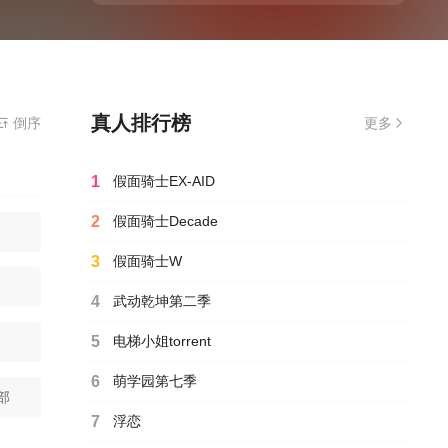
真人排行榜
倒序
更多
1
假面骑士EX-AID
2
假面骑士Decade
3
假面骑士W
4
武动乾坤第二季
5
电梯小姐torrent
6
萌学园第七季
部
7
浮恋