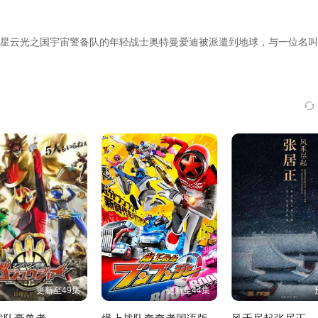
第23集
第22集
第21集
8星云光之国宇宙警备队的年轻战士奥特曼爱迪被派遣到地球，与一位名
第17集
第16集
第15集
第11集
第10集
第09集
第05集
第04集
第03集
更新至49集
更新至44集