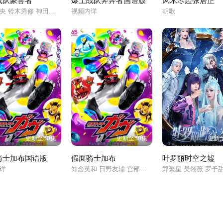
战队豪兽者
爆上战队奔奔者国语版
风禾尽起张居正
冬野心央 铃木秀修 神田圣司 松本仁 今森茉耶
视频内详
胡歌
更新至50集
更新至50集
更新至
骑士加布国语版
假面骑士加布
叶罗丽时空之墟
内详
知念英和 日野友辅 宫部望美 塚本高史 千岁真知