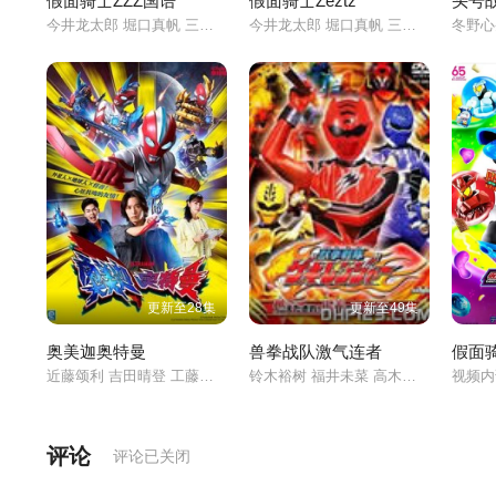
假面骑士ZZZ国语
假面骑士Zeztz
头号
今井龙太郎 堀口真帆 三岛健太 小贯莉奈 八木美树 川
今井龙太郎 堀口真帆 三岛健太 小贯莉奈 八木美树 川
更新至28集
更新至49集
奥美迦奥特曼
兽拳战队激气连者
假面
近藤颂利 吉田晴登 工藤绫乃
铃木裕树 福井未菜 高木万平
视频
评论
评论已关闭