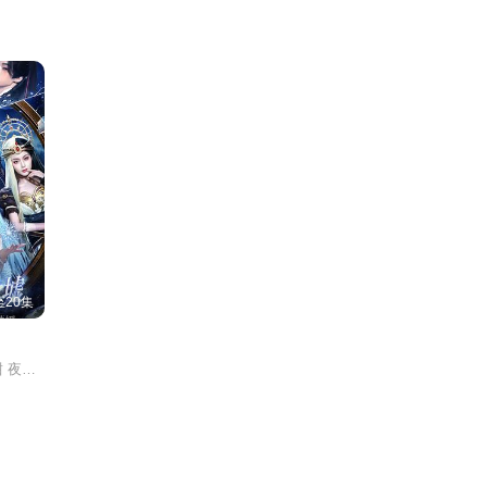
20集
郑繁星 吴翎薇 罗予甜 夜逸 苏尔 宋佳音 欧靖枭