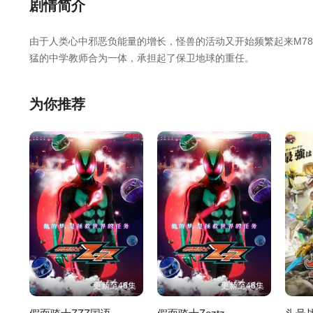
第26集
第25集
第24集
剧情简介
由于人类心中邪恶负能量的增长，怪兽的活动又开始频繁起来M7
第20集
第19集
第18集
猛的中学教师合为一体，承担起了保卫地球的重任。
第14集
第13集
第12集
为你推荐
第08集
第07集
第06集
第02集
第01集
更新至46集
更新至46集