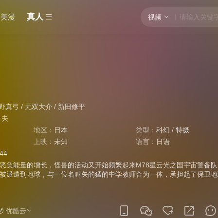
真人
美漫
视频
野真弓
/
无双大介
/
新田修平
一夫
地区：
日本
类型：
科幻
/
特摄
上映：
未知
语言：
日语
:44
恶负能量的增长，怪兽的活动又开始频繁起来M78星云光之国宇宙警备队
被派遣到地球，与一位名叫矢的猛的中学教师合为一体，承担起了保卫地
优酷云