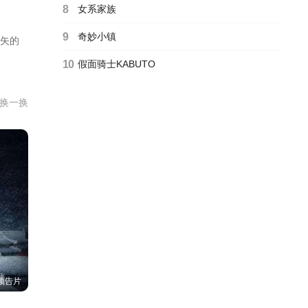
8
女系家族
9
奇妙小镇
叫矢的
10
假面骑士KABUTO
换一换
预告片