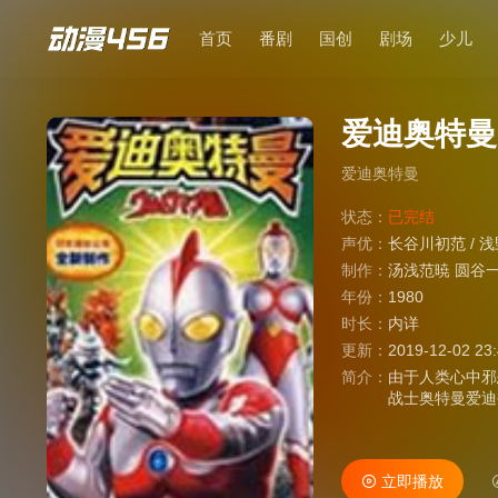
首页
番剧
国创
剧场
少儿
爱迪奥特曼
爱迪奥特曼
状态：
已完结
声优：
长谷川初范
/
浅
制作：
汤浅范暁 圆谷
年份：
1980
时长：
内详
更新：
2019-12-02 23
简介：
由于人类心中邪
战士奥特曼爱迪
任。
立即播放