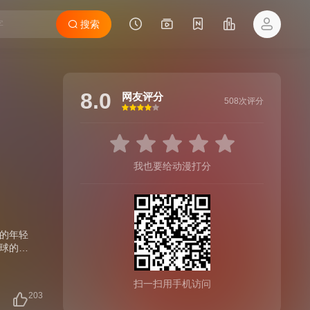
搜索
8.0
网友评分
508次评分
很差
较差
还行
推荐
力荐
我也要给动漫打分
的年轻
球的重
扫一扫用手机访问
203