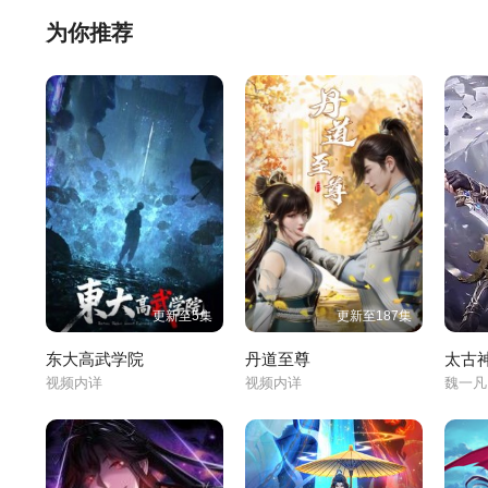
为你推荐
更新至5集
更新至187集
东大高武学院
丹道至尊
太古
视频内详
视频内详
魏一