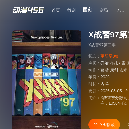
国创
首页
番剧
剧场
少儿
X战警97
X战警97第二季
状态：
更新至8集
声优：
乔治·布扎
/
雷·
制作：
蔡斯·康利 埃米
年份：
2026
时长：
内详
更新：
2026-08-05 19
简介：
X战警被分散到
今，1990年
立即播放