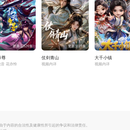
更新至526集
更新至15集
更新
帝尊
仗剑青山
大千小镇
绝音 花亦怜
视频内详
视频内详
何由于内容的合法性及健康性所引起的争议和法律责任。