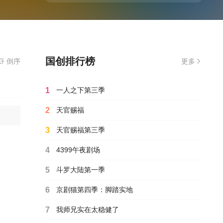
国创排行榜
倒序
更多
1
一人之下第三季
2
天官赐福
3
天官赐福第三季
4
4399午夜剧场
5
斗罗大陆第一季
6
京剧猫第四季：脚踏实地
7
我师兄实在太稳健了