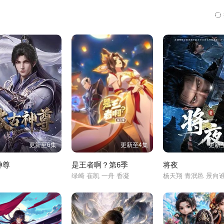
更新至6集
更新至4集
更新至
神尊
是王者啊？第6季
将夜
凡
绿崎 崔凯 一舟 香凝