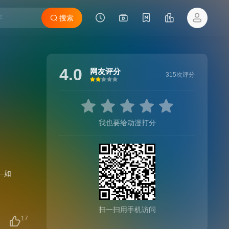
搜索
4.0
网友评分
315次评分
很差
较差
还行
推荐
力荐
我也要给动漫打分
—如
扫一扫用手机访问
17