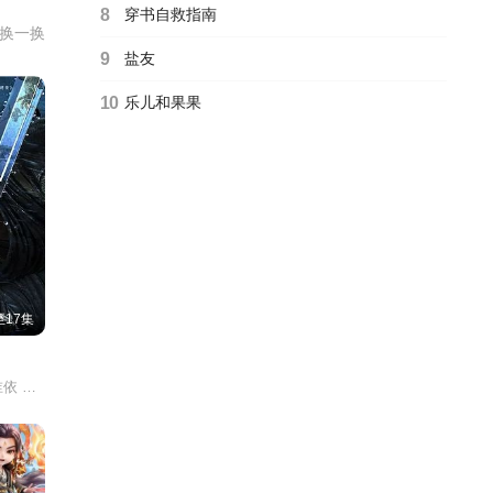
8
穿书自救指南
换一换
9
盐友
10
乐儿和果果
17集
杨天翔 青泯邑 景向谁依 魏超 贺文潇