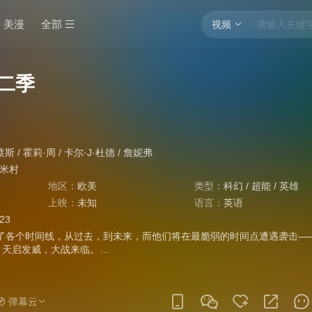
美漫
全部
视频
第二季
蔡斯
/
霍莉·周
/
卡尔·J·杜德
/
詹妮弗
·米村
地区：
欧美
类型：
科幻
/
超能
/
英雄
上映：
未知
语言：
英语
:23
了各个时间线，从过去，到未来，而他们将在最脆弱的时间点遭遇袭击—
代。天启发威，大战来临。…
弹幕云