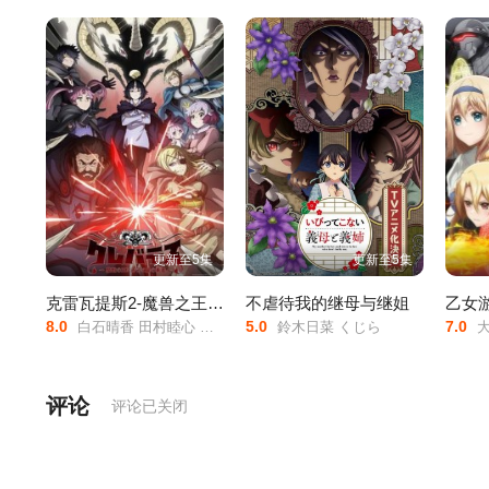
更新至5集
更新至5集
克雷瓦提斯2-魔兽之王与虚伪的勇者传承-
不虐待我的继母与继姐
8.0
5.0
7.0
白石晴香 田村睦心 中村悠一 会泽纱 桥爪淳 宫野真守
鈴木日菜 くじら
大冢
评论
评论已关闭