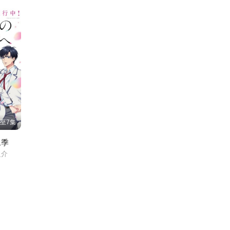
至7集
二季
之介