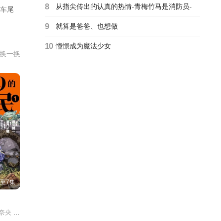
8
从指尖传出的认真的热情-青梅竹马是消防员-
车尾
9
就算是爸爸、也想做
10
憧憬成为魔法少女
换一换
至7集
 岛崎信长