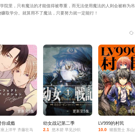
学院里，只有魔法的才能值得被尊重，而无法使用魔法的人则会被称为吊
物赚取学分。就算用不了魔法，只要努力就一定能行！
更新至5集
更新至5集
更新
对你成瘾
幼女战记第二季
LV999的村民
2.1
10.0
座上洋平 齐藤壮马
悠木碧 早见沙织
猪股慧士 东山奈央 江头宏哉