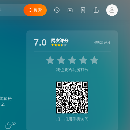
搜索
7.0
网友评分
406次评分
很差
较差
还行
推荐
力荐
我也要给动漫打分
能值得
中之
扫一扫用手机访问
32