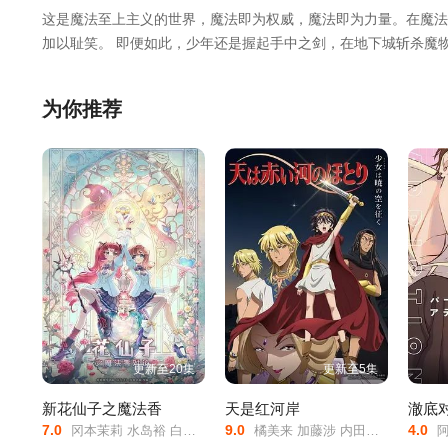
这是魔法至上主义的世界，魔法即为权威，魔法即为力量。在魔法
加以耻笑。 即便如此，少年还是握起手中之剑，在地下城斩杀魔
为你推荐
更新至20集
更新至5集
新花仙子之魔法香
天是红河岸
澈底
7.0
9.0
4.0
冈本茉莉 水岛裕 白石冬美
橘美来 加藤涉 内田彩 千叶翔也 前野智昭
阿