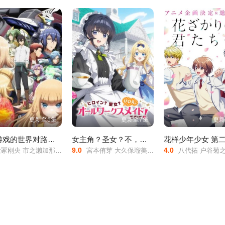
更新至5集
更新至7集
更新
乙女游戏的世界对路人角色很不友好 第二季
女主角？圣女？不，我是杂役女仆（自豪）!
花样少年少女 第
9.0
4.0
刚央 市之濑加那 菲鲁兹·蓝 石田彰
宮本侑芽 大久保瑠美 日笠陽子
八代拓 户谷菊