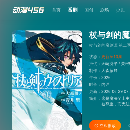
番剧
首页
国创
剧场
少儿
杖与剑的魔
杖与剑的魔剑谭 第二
状态：
更新至13集
声优：
天崎滉平
/
关根
制作：
大森藤野
年份：
2026
时长：
内详
更新：
2026-06-29 07
简介：
这是魔法至上主
被尊重，而无法
剑，在地下城斩
立即播放