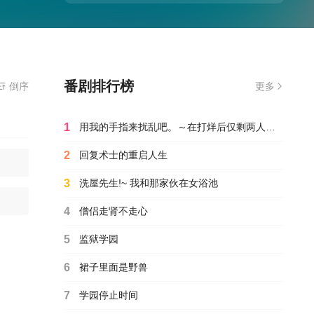
番剧排行榜
倒序
更多
1
用我的手指来扰乱吧。～在打烊后仅剩两人的沙龙…～
2
回复术士的重启人生
3
洗屋先生!~ 我和那家伙在女浴池
4
僧侣走肾不走心
5
监狱学园
6
裙子里面是野兽
7
学园停止时间