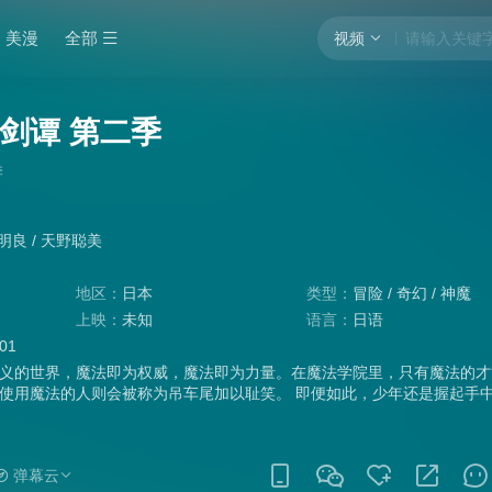
美漫
全部
视频
剑谭 第二季
季
明良
/
天野聪美
地区：
日本
类型：
冒险
/
奇幻
/
神魔
上映：
未知
语言：
日语
:01
义的世界，魔法即为权威，魔法即为力量。在魔法学院里，只有魔法的才
使用魔法的人则会被称为吊车尾加以耻笑。 即便如此，少年还是握起手
杀魔物赚取学分。就算用不了魔法，只要努力就一定能行！
弹幕云